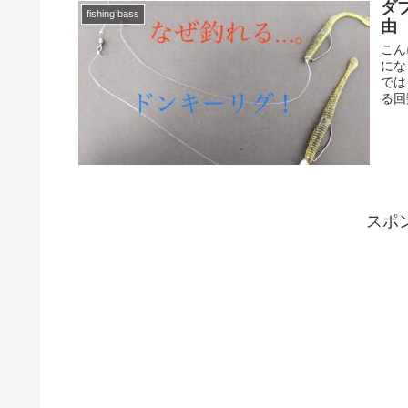
ダ
fishing bass
由
こん
にな
では
る回
スポ