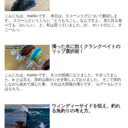
こんにちは、marbo-です。 本日は、スコーンリグについて解説しま
す。 スコーンというくらい「とうもろこし」なんですよ。 見た目も食
べても「おいしい」 と、私は思っていました…が、 ホントのとこ、す
こーんっ...
濁った水に効くクランクベイトの
fishing bass
リップ選択術！
こんにちは、marbo-です。 久々の投稿になりました。サボってまし
た。w とは言え、実釣は疎かにせず勤しんでおりました。 そこで実釣
しながら改めて感じた事。 それは大雨後の濁りです。 ルアーセレクト
はもちろ...
ウィンディーサイドを狙え、釣れ
fishing bass
る魚釣りの考え方。